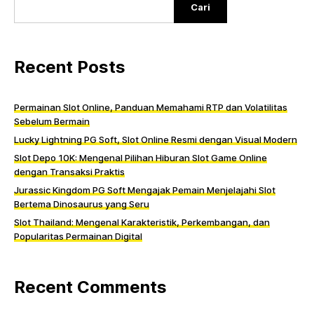
Cari
Recent Posts
Permainan Slot Online, Panduan Memahami RTP dan Volatilitas
Sebelum Bermain
Lucky Lightning PG Soft, Slot Online Resmi dengan Visual Modern
Slot Depo 10K: Mengenal Pilihan Hiburan Slot Game Online
dengan Transaksi Praktis
Jurassic Kingdom PG Soft Mengajak Pemain Menjelajahi Slot
Bertema Dinosaurus yang Seru
Slot Thailand: Mengenal Karakteristik, Perkembangan, dan
Popularitas Permainan Digital
Recent Comments