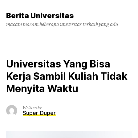
Skip
to
Berita Universitas
content
macam macam beberapa univeritas terbaik yang ada
Universitas Yang Bisa
Kerja Sambil Kuliah Tidak
Menyita Waktu
Written by
Super Duper