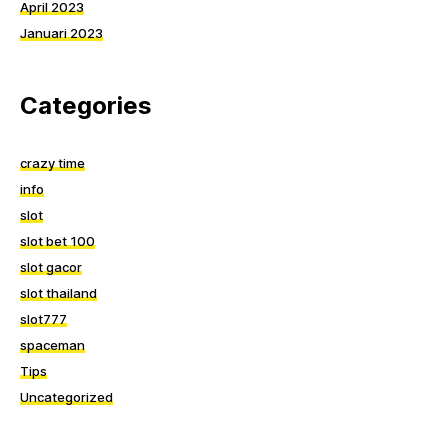
April 2023
Januari 2023
Categories
crazy time
info
slot
slot bet 100
slot gacor
slot thailand
slot777
spaceman
Tips
Uncategorized