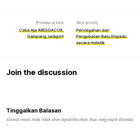
Previous article
Next article
Coba Aja ARESGACOR,
Pencegahan dan
Gampang Jackpot!
Pengobatan Batu Empedu
secara Holistik
Join the discussion
Tinggalkan Balasan
Alamat email Anda tidak akan dipublikasikan.
Ruas yang wajib ditandai
*