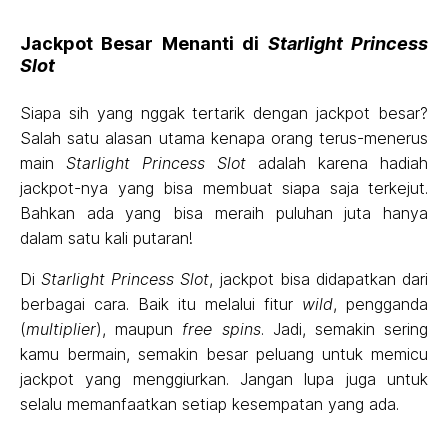
Jackpot Besar Menanti di
Starlight Princess
Slot
Siapa sih yang nggak tertarik dengan jackpot besar?
Salah satu alasan utama kenapa orang terus-menerus
main
Starlight Princess Slot
adalah karena hadiah
jackpot-nya yang bisa membuat siapa saja terkejut.
Bahkan ada yang bisa meraih puluhan juta hanya
dalam satu kali putaran!
Di
Starlight Princess Slot
, jackpot bisa didapatkan dari
berbagai cara. Baik itu melalui fitur
wild
, pengganda
(
multiplier
), maupun
free spins
. Jadi, semakin sering
kamu bermain, semakin besar peluang untuk memicu
jackpot yang menggiurkan. Jangan lupa juga untuk
selalu memanfaatkan setiap kesempatan yang ada.