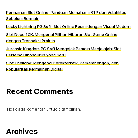
Permainan Slot Online, Panduan Memahami RTP dan Volatilitas
Sebelum Bermain
Lucky Lightning PG Soft, Slot Online Resmi dengan Visual Modern
Slot Depo 10K: Mengenal Pilihan Hiburan Slot Game Online
dengan Transaksi Praktis
Jurassic Kingdom PG Soft Mengajak Pemain Menjelajahi Slot
Bertema Dinosaurus yang Seru
Slot Thailand: Mengenal Karakteristik, Perkembangan, dan
Popularitas Permainan Digital
Recent Comments
Tidak ada komentar untuk ditampilkan.
Archives