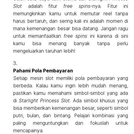
Slot
adalah fitur
free spins
-nya. Fitur ini
memungkinkan kamu untuk memutar reel tanpa
harus bertaruh, dan sering kali ini adalah momen di
mana kemenangan besar bisa datang. Jangan ragu
untuk memanfaatkan
free spins
ini karena di sini
kamu bisa menang banyak tanpa perlu
mengeluarkan taruhan lebih!
Pahami Pola Pembayaran
Setiap mesin slot memiliki pola pembayaran yang
berbeda. Kalau kamu ingin lebih mudah menang,
pastikan kamu memahami simbol-simbol yang ada
di
Starlight Princess Slot
. Ada simbol khusus yang
bisa memberikan kemenangan besar, seperti simbol
putri, bulan, dan bintang. Pelajari kombinasi yang
paling menguntungkan dan fokuslah untuk
mencapainya.