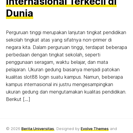
Internasional Terkecil di
Dunia
Perguruan tinggi merupakan lanjutan tingkat pendidikan
sekolah tingkat atas yang sifatnya non-primer di
negara kita. Dalam perguruan tinggi, terdapat beberapa
perbedaan dengan tingkat sekolah, seperti
penggunaan seragam, waktu belajar, dan mata
pelajaran. Ukuran gedung biasanya menjadi patokan
kualitas slot88 login suatu kampus. Namun, beberapa
kampus internasional ini justru mengesampingkan
ukuran gedung dan mengutamakan kualitas pendidikan.
Berikut […]
© 2026
Berita Universitas
, Designed by
Evolve Themes
and