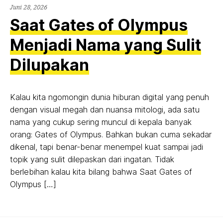
Juni 28, 2026
Saat Gates of Olympus
Menjadi Nama yang Sulit
Dilupakan
Kalau kita ngomongin dunia hiburan digital yang penuh
dengan visual megah dan nuansa mitologi, ada satu
nama yang cukup sering muncul di kepala banyak
orang: Gates of Olympus. Bahkan bukan cuma sekadar
dikenal, tapi benar-benar menempel kuat sampai jadi
topik yang sulit dilepaskan dari ingatan. Tidak
berlebihan kalau kita bilang bahwa Saat Gates of
Olympus […]