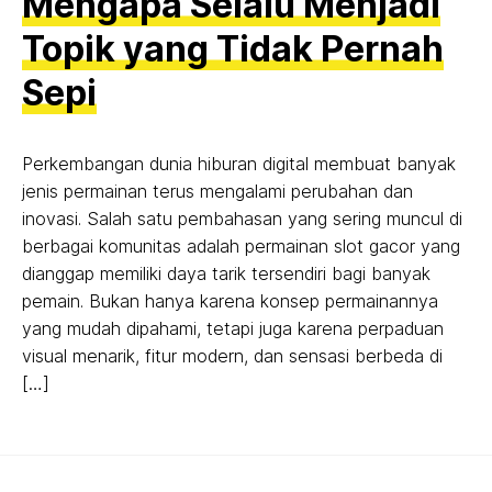
Mengapa Selalu Menjadi
Topik yang Tidak Pernah
Sepi
Perkembangan dunia hiburan digital membuat banyak
jenis permainan terus mengalami perubahan dan
inovasi. Salah satu pembahasan yang sering muncul di
berbagai komunitas adalah permainan slot gacor yang
dianggap memiliki daya tarik tersendiri bagi banyak
pemain. Bukan hanya karena konsep permainannya
yang mudah dipahami, tetapi juga karena perpaduan
visual menarik, fitur modern, dan sensasi berbeda di
[…]