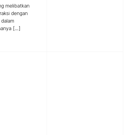
ng melibatkan
raksi dengan
l dalam
hanya […]