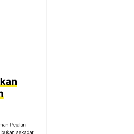
ukan
h
mah Pejalan
i bukan sekadar